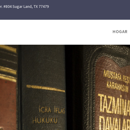
r. #804 Sugar Land, TX 77479
HOGAR