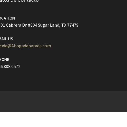
OCATION
01 Cabrera Dr. #804 Sugar Land, TX 77479
MAIL US
yuda@Abogadaparada.com
HONE
46.808.0572