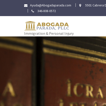
Skip
Ayuda@Abogadaparada.com
5501 Cabrera D
to
346-808-0572
content
Immigration & Personal Injury