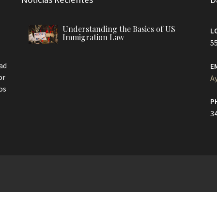
Understanding the Basics of US
L
Immigration Law
55
dad
E
or
A
os
P
3